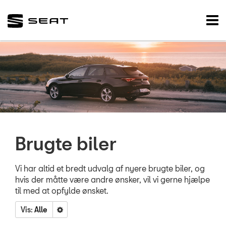
SEAT
Tog
nav
FORSIDE
BRUGTE BILER
Brugtbilsafdelin
Finansiering
VÆRKSTED
Brugte biler
NYHEDER
Vi har altid et bredt udvalg af nyere brugte biler, og
hvis der måtte være andre ønsker, vil vi gerne hjælpe
TILBEHØR
til med at opfylde ønsket.
OM OS
Vis:
Alle