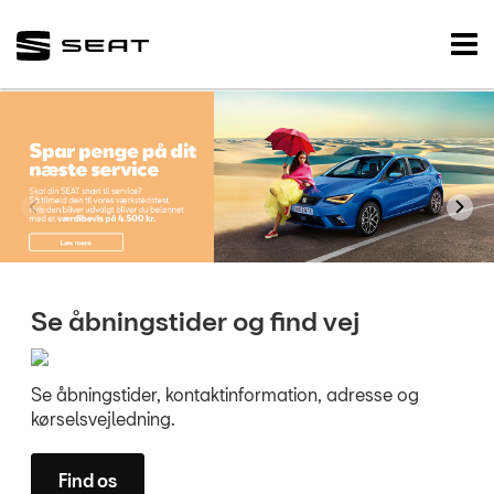
SEAT
Tog
nav
FORSIDE
BRUGTE BILER
VÆRKSTED
NYHEDER
TILBEHØR
Se åbningstider og find vej
OM OS
Se åbningstider, kontaktinformation, adresse og
kørselsvejledning.
RESERVEDELE
Find os